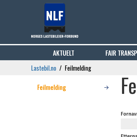
AKTUELT
FAIR TRANS
Lastebil.no
Feilmelding
Fe
Feilmelding
Fornav
Ettern