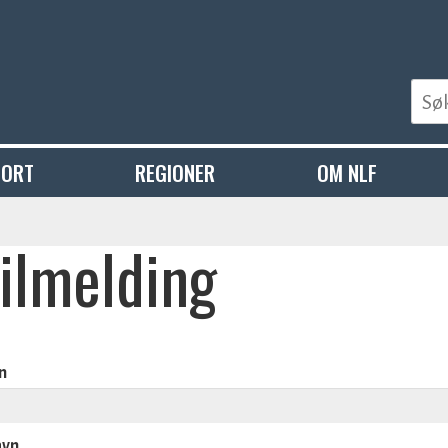
PORT
REGIONER
OM NLF
ilmelding
n
avn