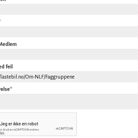
*
Medlem
d feil
velse
*