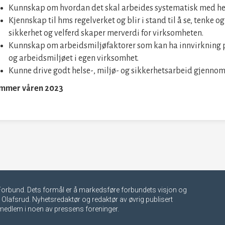
Kunnskap om hvordan det skal arbeides systematisk med hels
Kjennskap til hms regelverket og blir i stand til å se, tenke og
sikkerhet og velferd skaper merverdi for virksomheten.
Kunnskap om arbeidsmiljøfaktorer som kan ha innvirkning p
og arbeidsmiljøet i egen virksomhet.
Kunne drive godt helse-, miljø- og sikkerhetsarbeid gjenno
mmer våren 2023
r-Forbund. Dets formål er å markedsføre forbundets visjon og
 Olafsrud. Nyhetsredaktør og redaktør av øvrig publisert
e medlem i noen av pressens foreninger.