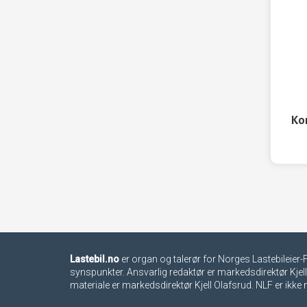
Ko
Lastebil.no
er organ og talerør for Norges Lastebileie
synspunkter. Ansvarlig redaktør er markedsdirektør Kjell
materiale er markedsdirektør Kjell Olafsrud. NLF er ikk