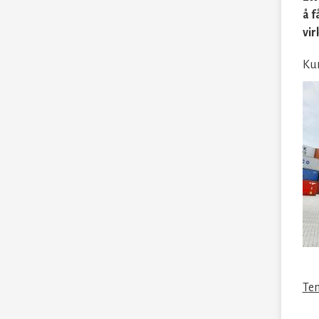
å f
vi
Kur
Tem