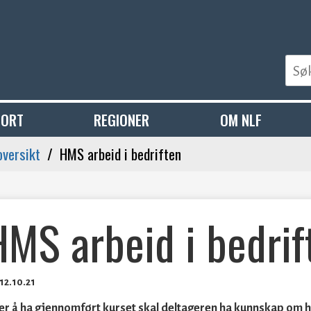
PORT
REGIONER
OM NLF
oversikt
HMS arbeid i bedriften
HMS arbeid i bedrif
12.10.21
er å ha gjennomført kurset skal deltageren ha kunnskap om hvi