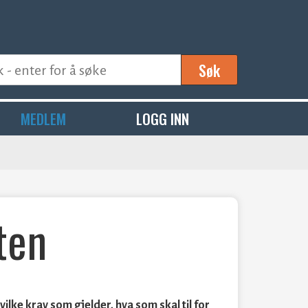
Søk
MEDLEM
LOGG INN
ten
lke krav som gjelder, hva som skal til for