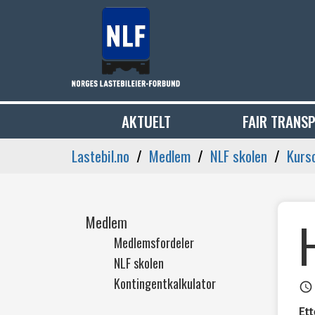
AKTUELT
FAIR TRANS
Lastebil.no
Medlem
NLF skolen
Kurs
Medlem
Medlemsfordeler
NLF skolen
Kontingentkalkulator
access_time
Ett