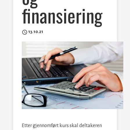
finansiering
access_time
13.10.21
Etter gjennomført kurs skal deltakeren