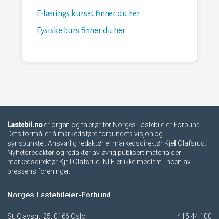
E-lærings kurset finner du her
Fysiske kurs finner du her
Lastebil.no
er organ og talerør for Norges Lastebileier-Forbund.
Dets formål er å markedsføre forbundets visjon og
synspunkter. Ansvarlig redaktør er markedsdirektør Kjell Olafsrud.
Nyhetsredaktør og redaktør av øvrig publisert materiale er
markedsdirektør Kjell Olafsrud. NLF er ikke medlem i noen av
pressens foreninger.
Norges Lastebileier-Forbund
St. Olavsgt. 25, 0166 Oslo
415 44 100