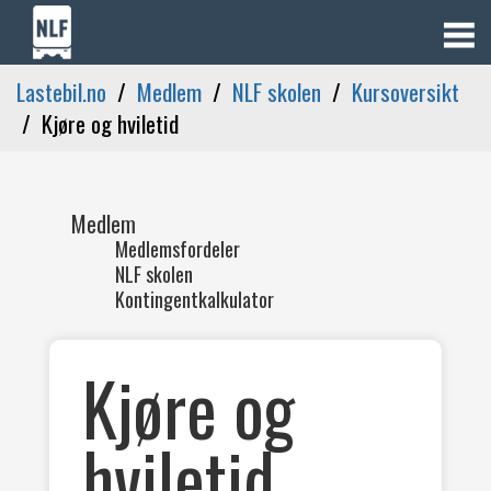
Lastebil.no
Medlem
NLF skolen
Kursoversikt
Kjøre og hviletid
Medlem
Medlemsfordeler
NLF skolen
Kontingentkalkulator
Kjøre og
hviletid