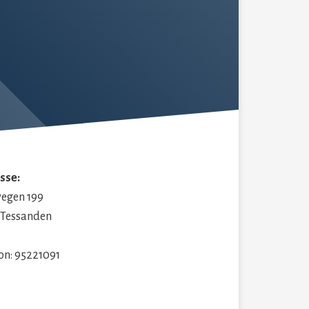
sse:
vegen 199
 Tessanden
on: 95221091