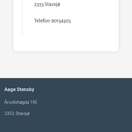
2353 Stavsjø
Telefon: 90134303
Aage Stensby
Årvollshøgda 195
2353, Stavsjø