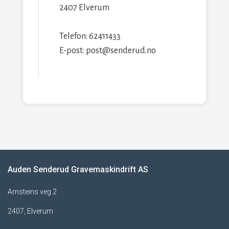
2407 Elverum
Telefon: 62411433
E-post: post@senderud.no
Auden Senderud Gravemaskindrift AS
Arnsteins veg 2
2407, Elverum