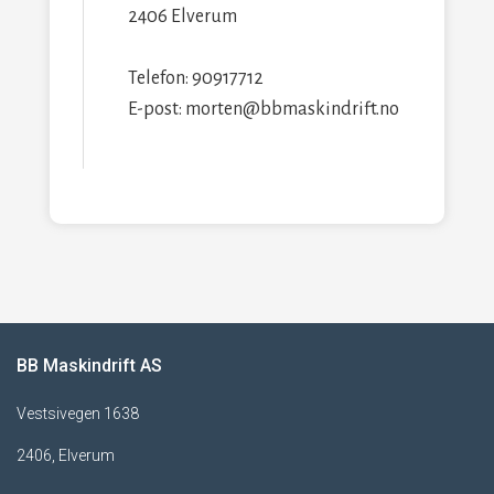
2406 Elverum
Telefon: 90917712
E-post: morten@bbmaskindrift.no
BB Maskindrift AS
Vestsivegen 1638
2406, Elverum