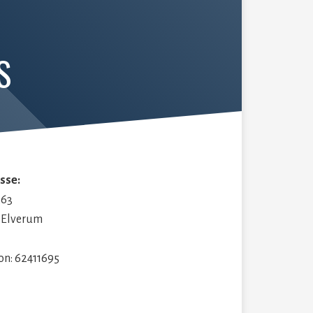
S
sse:
263
 Elverum
on: 62411695