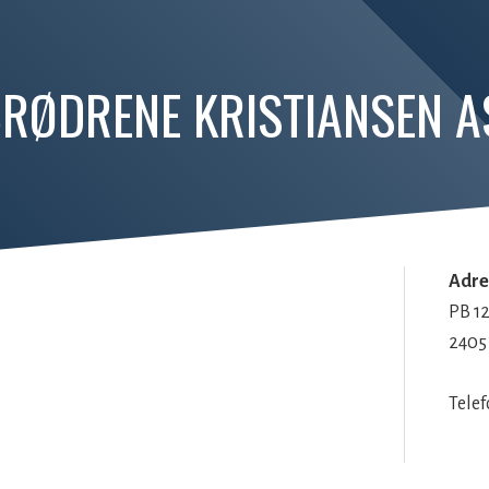
RØDRENE KRISTIANSEN A
Adre
PB 1
2405
Telef