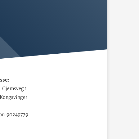
sse:
. Gjemsveg 1
 Kongsvinger
fon: 90249779