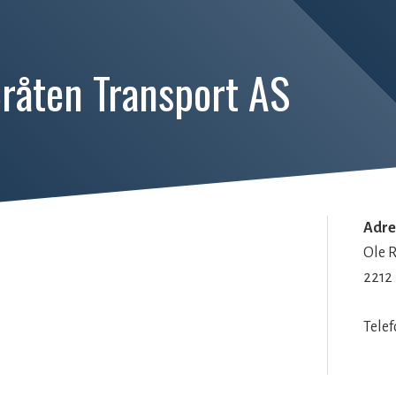
råten Transport AS
Adre
Ole R
2212
Tele