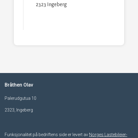
2323 Ingeberg
Bråthen Olav
Palerudgutua 10
2323, Ingeberg
Funksjonalitet på bedriftens side er levert av
Norges Lastebileier-