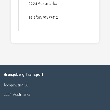
2224 Austmarka
Telefon: 91837412
Breisjøberg Transport
Åbogenveien 36
2224, Austmarka