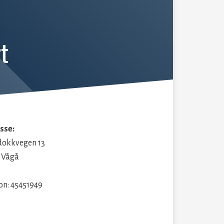
t
sse:
dokkvegen 13
 Vågå
on: 45451949