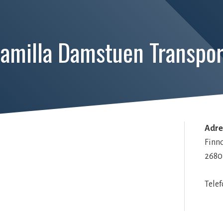
amilla Damstuen Transpor
Adre
Finn
2680
Telef