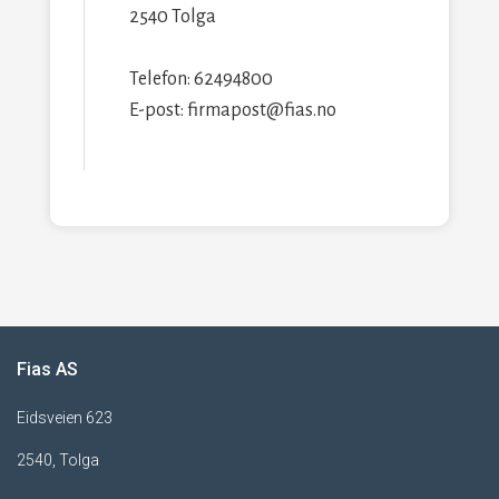
2540 Tolga
Telefon: 62494800
E-post: firmapost@fias.no
Fias AS
Eidsveien 623
2540, Tolga