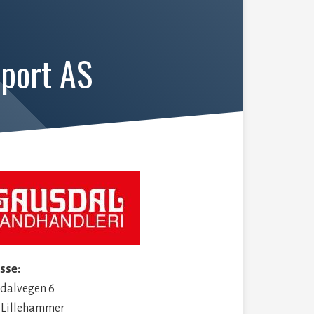
sport AS
sse:
dalvegen 6
 Lillehammer