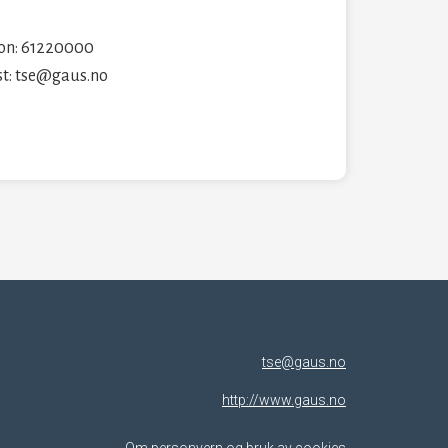
fon: 61220000
st: tse@gaus.no
tse@gaus.no
http://www.gaus.no