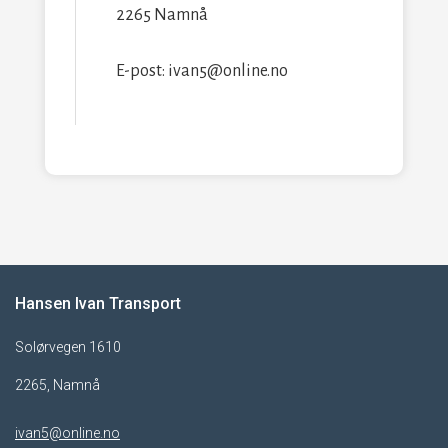
2265 Namnå
E-post: ivan5@online.no
Hansen Ivan Transport
Solørvegen 1610
2265, Namnå
ivan5@online.no