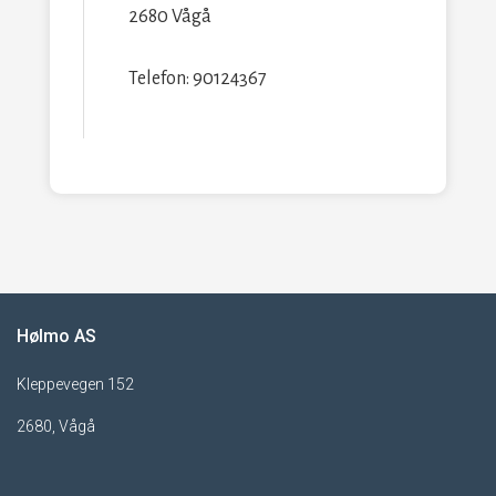
2680 Vågå
Telefon: 90124367
Hølmo AS
Kleppevegen 152
2680, Vågå