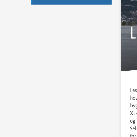
L
Les
hov
byg
XL-
og 
Sel
for