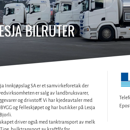
ESJA BILRUTER
ja Innkjøpslag SA er et samvirkeforetak der
edvirksomheten er salg av landbruksvarer,
Telef
gevarer og drivstoff. Vi har kjedeavtaler med
Epos
BYGG og Felleskjøpet og har butikker på Lesja
Bjorli.
skapet driver også med tanktransport av melk
 Tine, bulktransport av kraftfôr for