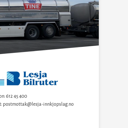
on: 612 45 400
t: postmottak@lesja-innkjopslag.no