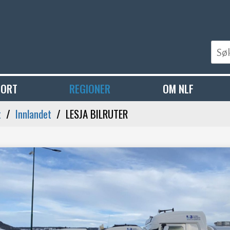
PORT
REGIONER
OM NLF
t
Innlandet
LESJA BILRUTER