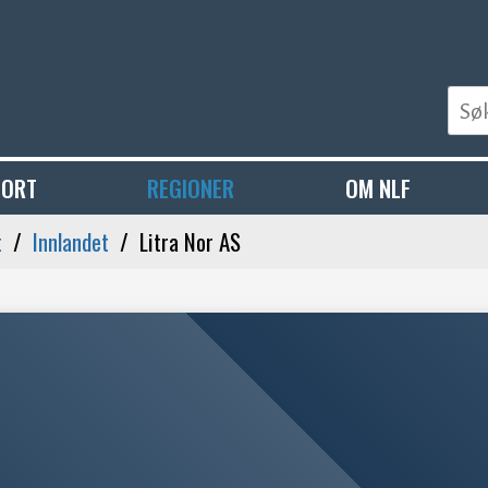
PORT
REGIONER
OM NLF
t
Innlandet
Litra Nor AS