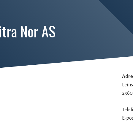
itra Nor AS
Adre
Lein
2360
Tele
E-po