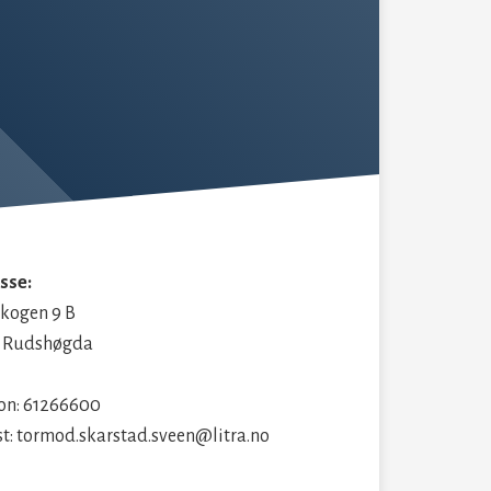
sse:
skogen 9 B
 Rudshøgda
fon: 61266600
st: tormod.skarstad.sveen@litra.no