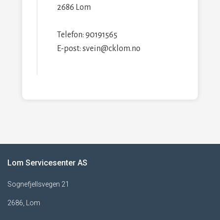
2686 Lom
Telefon: 90191565
E-post: svein@cklom.no
Lom Servicesenter AS
Sognefjellsvegen 21
2686, Lom