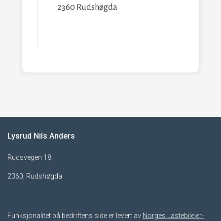
2360 Rudshøgda
Lysrud Nils Anders
Rudsvegen 18
2360, Rudshøgda
Funksjonalitet på bedriftens side er levert av
Norges Lastebileier-