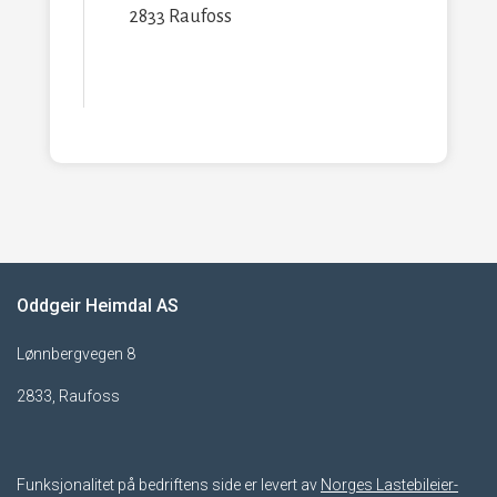
2833 Raufoss
Oddgeir Heimdal AS
Lønnbergvegen 8
2833, Raufoss
Funksjonalitet på bedriftens side er levert av
Norges Lastebileier-