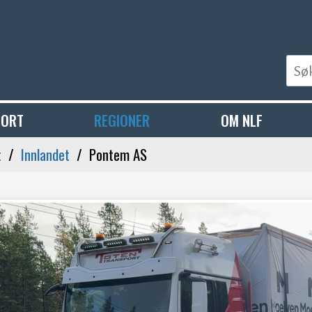
PORT
REGIONER
OM NLF
t
Innlandet
Pontem AS