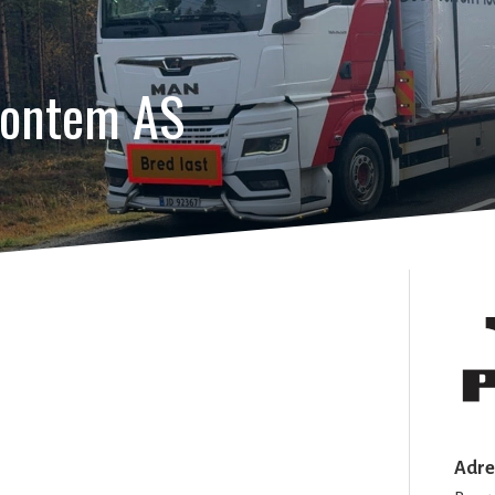
ontem AS
Adre