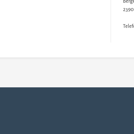
Berg
2390
Tele