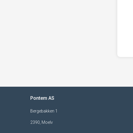
Pontem AS
Bergebakken 1
2390, Moelv