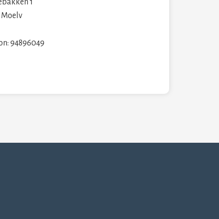
ebakken 1
 Moelv
fon: 94896049