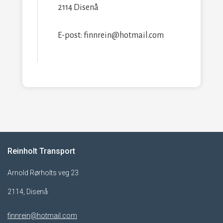
2114 Disenå
E-post: finnrein@hotmail.com
Reinholt Transport
Arnold Rørholts veg 23
2114, Disenå
finnrein@hotmail.com