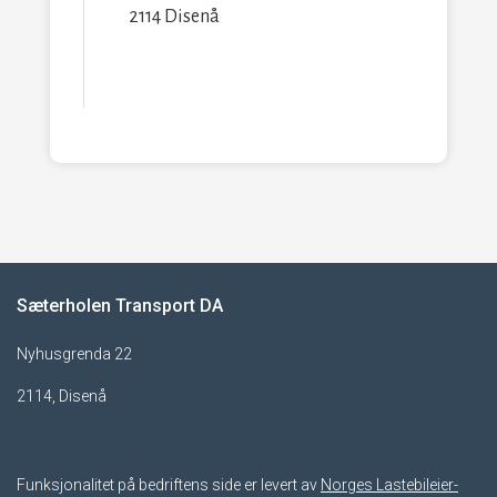
2114 Disenå
Sæterholen Transport DA
Nyhusgrenda 22
2114, Disenå
Funksjonalitet på bedriftens side er levert av
Norges Lastebileier-