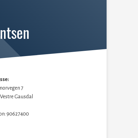
ntsen
sse:
morvegen 7
 Vestre Gausdal
fon: 90627400