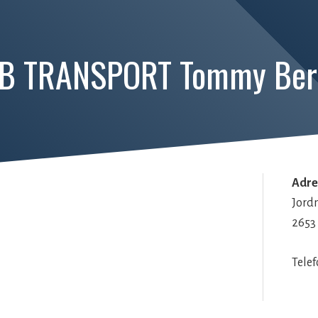
B TRANSPORT Tommy Ber
Adre
Jord
2653
Tele