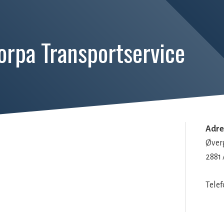
orpa Transportservice
Adre
Øver
2881
Tele