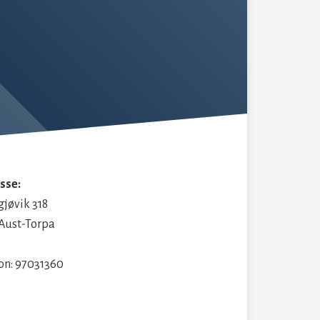
sse:
gjøvik 318
 Aust-Torpa
fon: 97031360