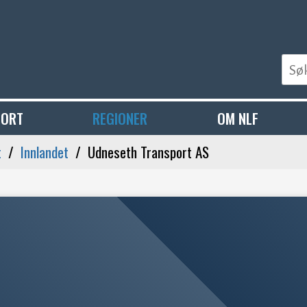
PORT
REGIONER
OM NLF
t
Innlandet
Udneseth Transport AS