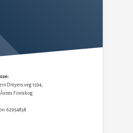
sse:
in Dreyers veg 1594,
 Åsnes Finnskog
fon: 62954838