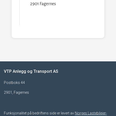
2901 Fagernes
VTP Anlegg og Transport AS
Postboks 44
2901, Fagernes
Funksjonalitet på bedriftens side er levert av
Norges Lastebileier-