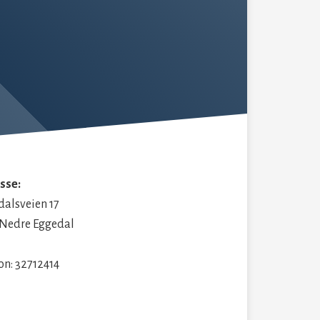
sse:
dalsveien 17
 Nedre Eggedal
on: 32712414