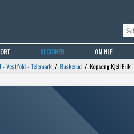
PORT
REGIONER
OM NLF
 - Vestfold - Telemark
Buskerud
Kopseng Kjell Erik