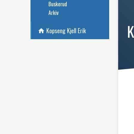
Buskerud
Arkiv
K
Kopseng Kjell Erik
home