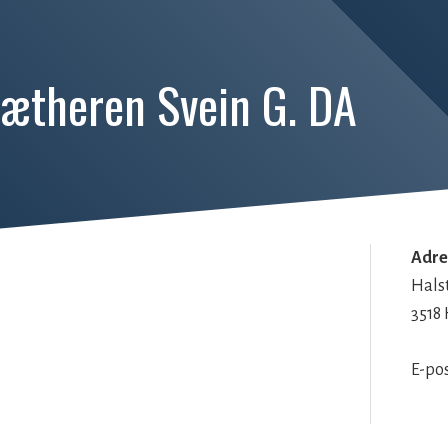
ætheren Svein G. DA
Adre
Halst
3518
E-po