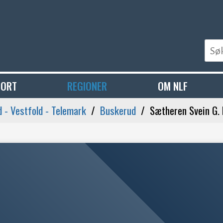
PORT
REGIONER
OM NLF
 - Vestfold - Telemark
Buskerud
Sætheren Svein G.