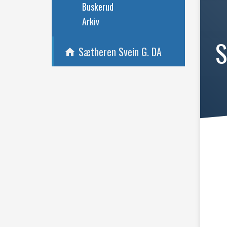
Buskerud
Arkiv
S
Sætheren Svein G. DA
home