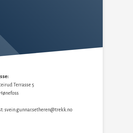
sse:
eirud Terrasse 5
 Hønefoss
st: svein.gunnar.setheren@trekk.no