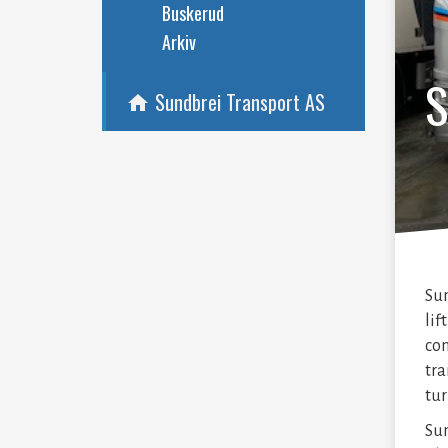
Buskerud
Arkiv
S
Sundbrei Transport AS
home
Sun
lif
con
tra
tur
Sun