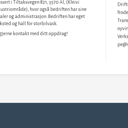
ssert i Tiltaksvegen 821, 3570 Ål, (Kleivi
Drift
ustriområde), hvor også bedriften har sine
frod
aler og administrasjon. Bedriften har eget
Trans
ksted og hall for storbilvask.
oyvi
gjerne kontakt med ditt oppdrag!
Verks
pe@s