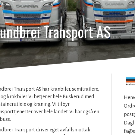
undbrei Transport AS
dbrei Transport AS har kranbiler, semitrailere,
t og krokbiler. Vi betjener hele Buskerud med
Henv
tainerutleie og kraning. Vi tilbyr
Ordre
nsporttjenester over hele landet. Vi har også en
post
buss.
Dagli
dbrei Transport driver eget avfallsmottak,
fa@s