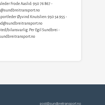
sleder Frode Aaslid: 950 76 867 -
e@sundbreitransport.no
portleder Øyvind Knutslien: 950 54 955 -
nd@sundbreitransport.no
ted/bilansvarlig: Per Egil Sundbrei -
undbreitransport.no
post@sundbreitransport.no