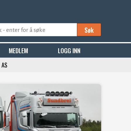
Søk
MEDLEM
LOGG INN
 AS