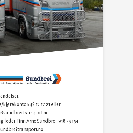
endelser:
/kjørekontor: 48 17 17 21 eller
@sundbreitransport.no
g leder Finn Arne Sundbrei: 918 75 154 -
undbreitransport.no