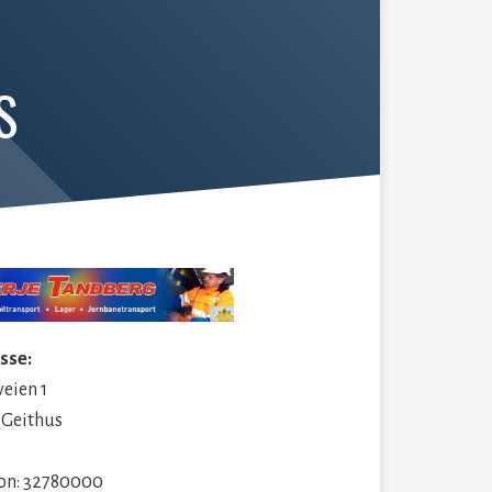
S
sse:
eien 1
 Geithus
fon: 32780000