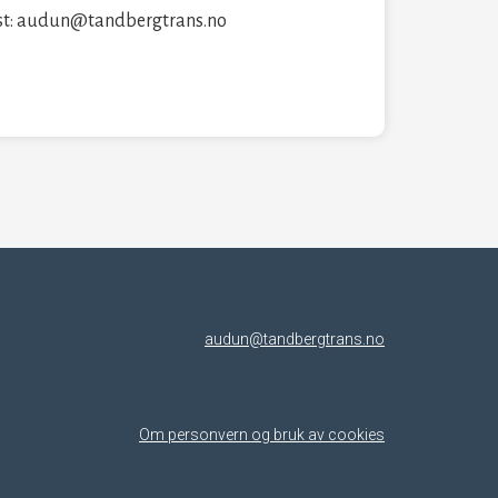
st: audun@tandbergtrans.no
audun@tandbergtrans.no
Om personvern og bruk av cookies