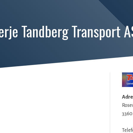
erje Tandberg Transport A
Adre
Rosev
3360
Tele