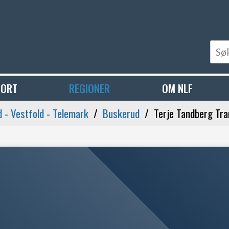
PORT
REGIONER
OM NLF
 - Vestfold - Telemark
Buskerud
Terje Tandberg Tra