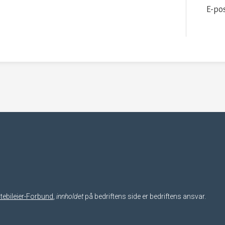
E-po
tebileier-Forbund
,
innholdet
på bedriftens side er bedriftens ansvar.