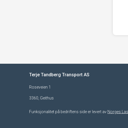
Terje Tandberg Transport AS
Roseveien 1
3360, Geithus
Funksjonalitet på bedriftens side er levert av
Norges Las