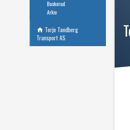
Buskerud
Arkiv
T
Terje Tandberg
home
Transport AS