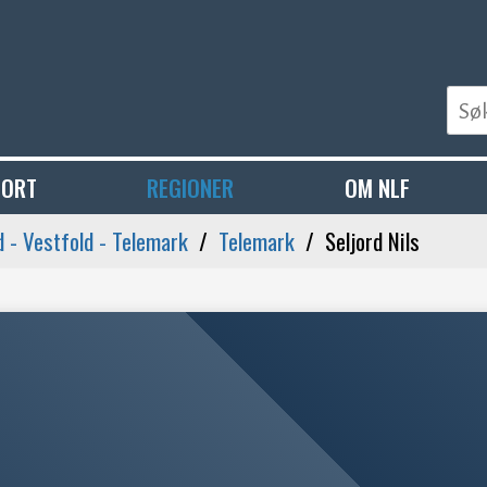
PORT
REGIONER
OM NLF
 - Vestfold - Telemark
Telemark
Seljord Nils