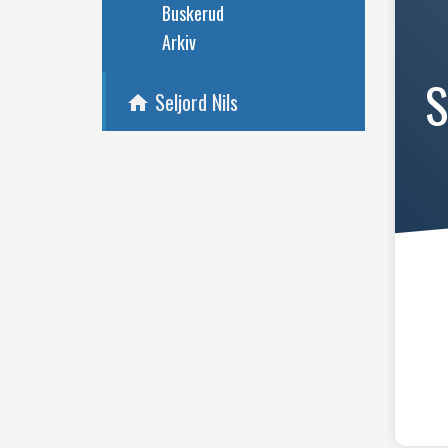
Buskerud
Arkiv
S
Seljord Nils
home