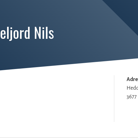
eljord Nils
Adre
Hedd
3677