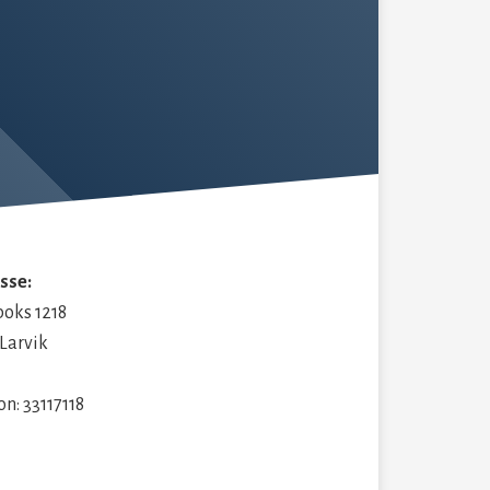
sse:
boks 1218
 Larvik
on: 33117118