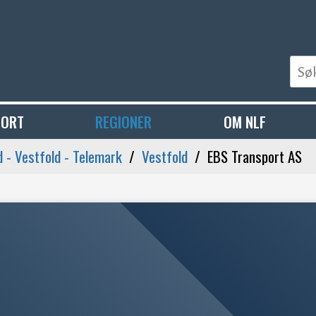
PORT
REGIONER
OM NLF
 - Vestfold - Telemark
Vestfold
EBS Transport AS