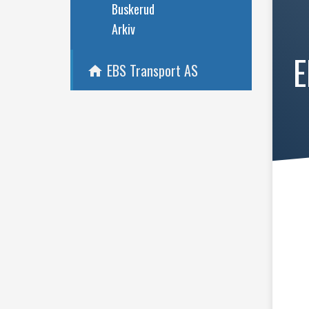
Buskerud
Arkiv
E
EBS Transport AS
home