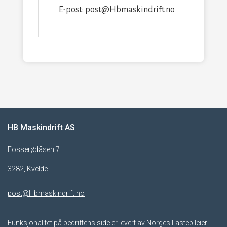
E-post: post@Hbmaskindrift.no
HB Maskindrift AS
Fosserødåsen 7
3282, Kvelde
post@Hbmaskindrift.no
Funksjonalitet på bedriftens side er levert av
Norges Lastebileier-