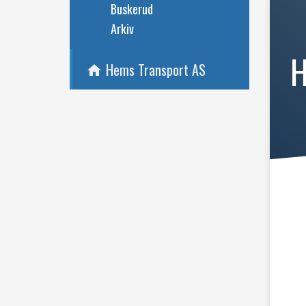
Buskerud
Arkiv
H
Hems Transport AS
home