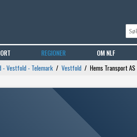
PORT
REGIONER
OM NLF
 - Vestfold - Telemark
Vestfold
Hems Transport AS