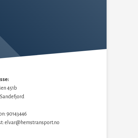
sse:
ien 451b
 Sandefjord
on: 90143446
st: elvar@hemstransport.no