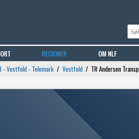
PORT
REGIONER
OM NLF
 - Vestfold - Telemark
Vestfold
TR Andersen Transp