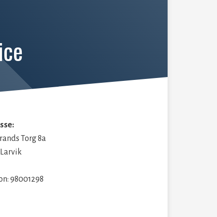
ice
sse:
rands Torg 8a
 Larvik
fon: 98001298