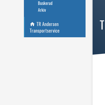
Buskerud
Arkiv
T
TR Andersen
home
Transportservice