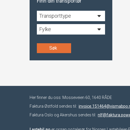
Finn din transportør
Transporttype
Fylke
Søk
Her finner du oss: Mosseveien 60, 1640 RÅDE
Faktura Østfold sendes til:
invoice.151464@vismabpo.
Faktura Oslo og Akershus sendes til:
nlf@faktura.powe
Lastebil.no
er organ og talerør for Norges Lastebileie