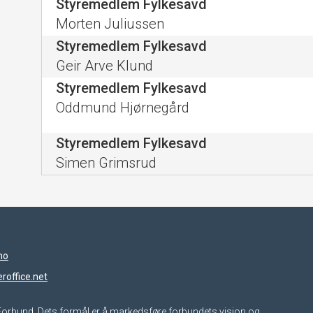
Styremedlem Fylkesavd
Morten Juliussen
Styremedlem Fylkesavd
Geir Arve Klund
Styremedlem Fylkesavd
Oddmund Hjørnegård
Styremedlem Fylkesavd
Simen Grimsrud
no
roffice.net
r-Forbund. Dets formål er å markedsføre forbundets visjon og