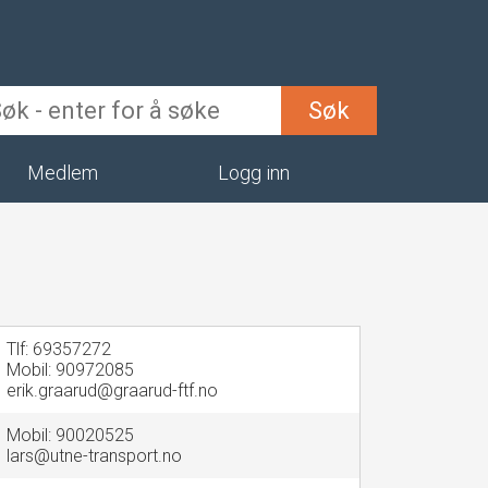
Søk
Medlem
Logg inn
Tlf: 69357272
Mobil: 90972085
erik.graarud@graarud-ftf.no
Mobil: 90020525
lars@utne-transport.no