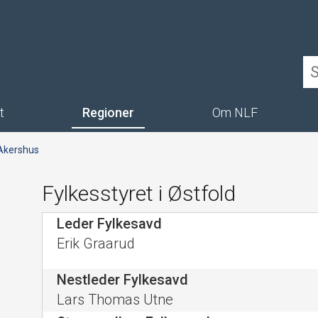
t
Regioner
Om NLF
 Akershus
Fylkesstyret i Østfold
Leder Fylkesavd
Erik Graarud
Nestleder Fylkesavd
Lars Thomas Utne