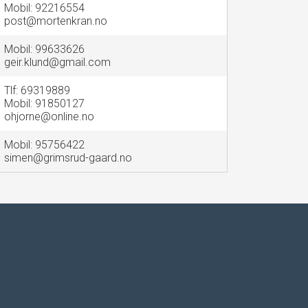
Mobil: 92216554
post@mortenkran.no
Mobil: 99633626
geir.klund@gmail.com
Tlf: 69319889
Mobil: 91850127
ohjorne@online.no
Mobil: 95756422
simen@grimsrud-gaard.no