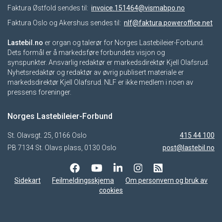
Faktura Østfold sendes til:
invoice.151464@vismabpo.no
Faktura Oslo og Akershus sendes til:
nlf@faktura.poweroffice.net
Lastebil.no
er organ og talerør for Norges Lastebileier-Forbund.
Dets formål er å markedsføre forbundets visjon og
synspunkter. Ansvarlig redaktør er markedsdirektør Kjell Olafsrud.
Nyhetsredaktør og redaktør av øvrig publisert materiale er
markedsdirektør Kjell Olafsrud. NLF er ikke medlem i noen av
pressens foreninger.
Norges Lastebileier-Forbund
St. Olavsgt. 25, 0166 Oslo
415 44 100
PB 7134 St. Olavs plass, 0130 Oslo
post@lastebil.no
Sidekart
Feilmeldingsskjema
Om personvern og bruk av
cookies