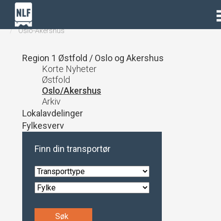
Lastebil.no
Regioner
Region 1 Østfold - Oslo og Akershus
Oslo-Akershus
Region 1 Østfold / Oslo og Akershus
Korte Nyheter
Østfold
Oslo/Akershus
Arkiv
Lokalavdelinger
Fylkesverv
Finn din transportør
Søk