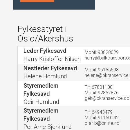
Fylkesstyret i
Oslo/Akershus
Leder Fylkesavd
Mobil: 90828029
harry@bulktransporto
Harry Kristoffer Nilsen
Nestleder Fylkesavd
Mobil: 95155598
helene@bkranservice
Helene Homlund
Styremedlem
Tlf: 67801100
Mobil: 92857876
Fylkesavd
geir@bkranservice.c
Geir Homlund
Styremedlem
Tlf: 64943479
Mobil: 91150142
Fylkesavd
p-ar-b@online.no
Per Arne Bjerklund