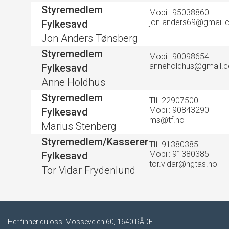
Styremedlem
Mobil: 95038860
jon.anders69@gmail
Fylkesavd
Jon Anders Tønsberg
Styremedlem
Mobil: 90098654
anneholdhus@gmail.
Fylkesavd
Anne Holdhus
Styremedlem
Tlf: 22907500
Mobil: 90843290
Fylkesavd
ms@tf.no
Marius Stenberg
Styremedlem/Kasserer
Tlf: 91380385
Mobil: 91380385
Fylkesavd
tor.vidar@ngtas.no
Tor Vidar Frydenlund
Her finner du oss: Mosseveien 60, 1640 RÅDE