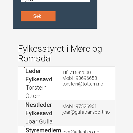
Søk
Fylkesstyret i Møre og
Romsdal
Leder
Tlf: 71692000
Mobil: 90696658
Fylkesavd
torstein@tottem.no
Torstein
Ottem
Nestleder
Mobil: 97526961
joar@gullatransport.no
Fylkesavd
Joar Gulla
Styremedlem
ove@atlantico.no