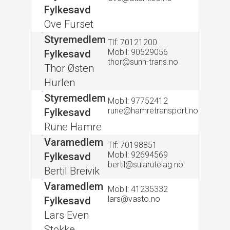
Fylkesavd
Ove Furset
Styremedlem
Tlf: 70121200
Mobil: 90529056
Fylkesavd
thor@sunn-trans.no
Thor Østen
Hurlen
Styremedlem
Mobil: 97752412
rune@hamretransport.no
Fylkesavd
Rune Hamre
Varamedlem
Tlf: 70198851
Mobil: 92694569
Fylkesavd
bertil@sularutelag.no
Bertil Breivik
Varamedlem
Mobil: 41235332
lars@vasto.no
Fylkesavd
Lars Even
Stokke