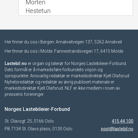
Morten
Hestetun
Her finner du oss i Bergen: Arnatveitvegen 137, 5262 Arnatveit
Her finner du oss i Molde: Fannestrandsvegen 17, 6415 Molde
Lastebil.no
er organ og talerør for Norges Lastebileier-Forbund.
Dets formål er å markedsføre forbundets visjon og
synspunkter. Ansvarlig redaktør er markedsdirektør Kjell Olafsrud.
Nyhetsredaktør og redaktør av øvrig publisert materiale er
markedsdirektør Kjell Olafsrud. NLF er ikke medlem i noen av
pressens foreninger.
Norges Lastebileier-Forbund
St. Olavsgt. 25, 0166 Oslo
415 44 100
PB 7134 St. Olavs plass, 0130 Oslo
post@lastebil.no