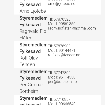
arne@ljotebo.no
Fylkesavd
Arne Ljotebø
Styremedlem
Tlf: 57870528
Mobil: 90861350
Fylkesavd
ragnvaldflaten@hotmail.com
Ragnvald Flo
Flåten
Styremedlem
Tlf: 57876900
Mobil: 90144471
Fylkesavd
rolfolav@tenden.no
Rolf Olav
Tenden
Styremedlem
Tlf: 57747800
Mobil: 95114530
Fylkesavd
per@bortheim.no
Per Gunnar
Bortheim
Styremedlem
Tlf: 57710857
Mobil: 90666540
Fylkesavd