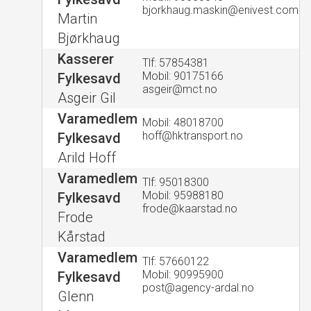
bjorkhaug.maskin@enivest.com
Martin
Bjørkhaug
Kasserer
Tlf: 57854381
Mobil: 90175166
Fylkesavd
asgeir@mct.no
Asgeir Gil
Varamedlem
Mobil: 48018700
hoff@hktransport.no
Fylkesavd
Arild Hoff
Varamedlem
Tlf: 95018300
Mobil: 95988180
Fylkesavd
frode@kaarstad.no
Frode
Kårstad
Varamedlem
Tlf: 57660122
Mobil: 90995900
Fylkesavd
post@agency-ardal.no
Glenn