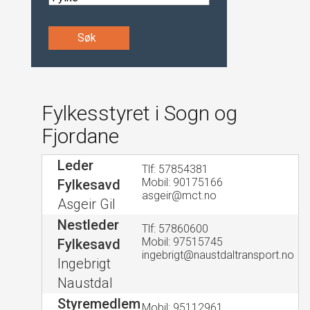
Søk
Fylkesstyret i Sogn og
Fjordane
Leder
Tlf: 57854381
Mobil: 90175166
Fylkesavd
asgeir@mct.no
Asgeir Gil
Nestleder
Tlf: 57860600
Mobil: 97515745
Fylkesavd
ingebrigt@naustdaltransport.no
Ingebrigt
Naustdal
Styremedlem
Mobil: 95112961