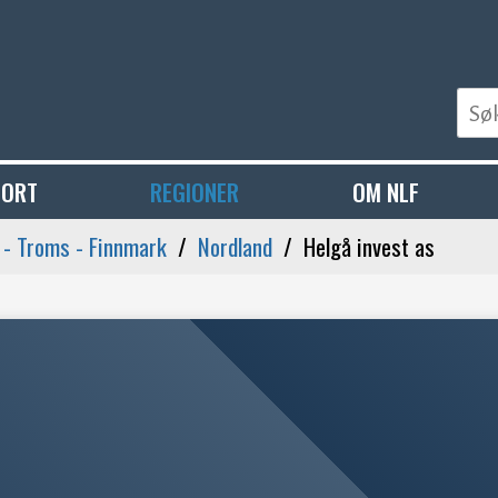
PORT
REGIONER
OM NLF
 - Troms - Finnmark
Nordland
Helgå invest as