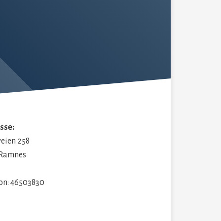
sse:
veien 258
 Ramnes
fon: 46503830