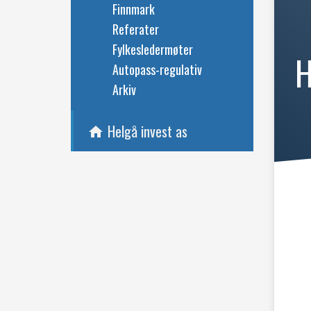
Finnmark
Referater
Fylkesledermøter
H
Autopass-regulativ
Arkiv
Helgå invest as
home