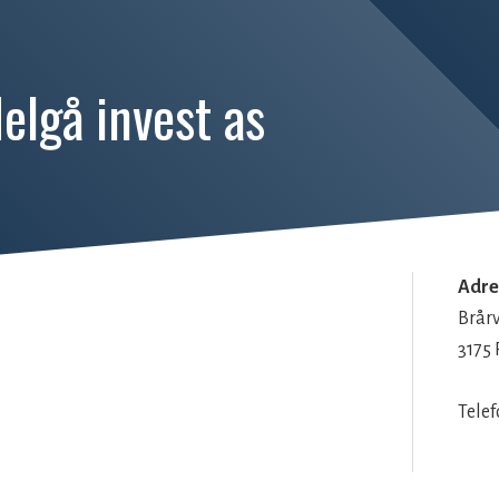
elgå invest as
Adre
Brår
3175
Tele