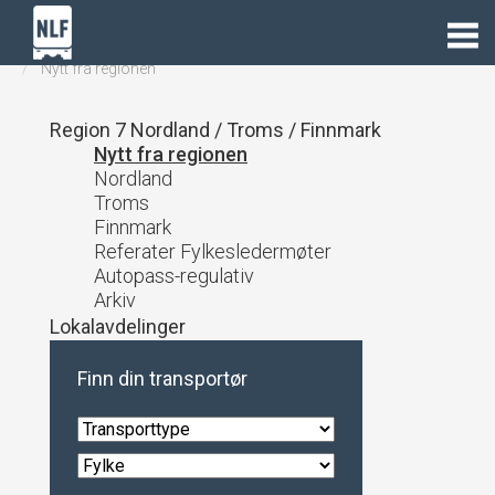
Lastebil.no
Regioner
Region 7 Nordland - Troms - Finnmark
Nytt fra regionen
Region 7 Nordland / Troms / Finnmark
Nytt fra regionen
Nordland
Troms
Finnmark
Referater Fylkesledermøter
Autopass-regulativ
Arkiv
Lokalavdelinger
Finn din transportør