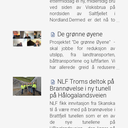
ettermiddag ei ny, midlertidig bru
ved siden av Viskisbrua på
nordsiden av Saltfjellet i
Nordland.Dermed er det nå to
bruer i drift på E6 ved
Lønsdal:Erstatningsbrua med
De grønne øyene
kjørefelt nordover, og den gamle
Prosjektet "De grønne Øyene" -
Lønselv bru med kjørefelt
skal jobbe for reduksjon av
sørover i retning
utslipp, fra landtransporten,
Saltfjellet.BakgrunnStatens
båttransportene og luftfarten. Vi
vegvesen avdekket sommeren
har allerede greid å redusere
2025 svakheter i kantdragerne
klimagass utslippene gjennom
på Lønselv bru på E6, kjent som
privatbilistenes overgang til el-
NLF Troms deltok på
Viskisbrua.– Disse svakhetene
biler, den lokale distribusjonen
Brannøvelse i ny tunell
gjør at vi ikke ønsker trafikk ut
som i stadig større grad tar ny
på Hålogalandsveien
mot sidene på brua, som derfor
teknologi i bruk. Når det gjelder
har vært lysregulert med ett
NLF fikk innvitasjon fra Skanska
skipstrafikken er det store
kjørefelt siden, sier byggeleder
til å være med på brannøvelse i
forventninger til de nye
Kristian Riddervold Andreassen i
Brattfjell tunellen som er en av
"hydrogen-fergene" som skal
Statens vegvesen.– Vi har
de nye tunellene på
tas i bruk i løpet av 2028.
konkludert med at vi ikke skal