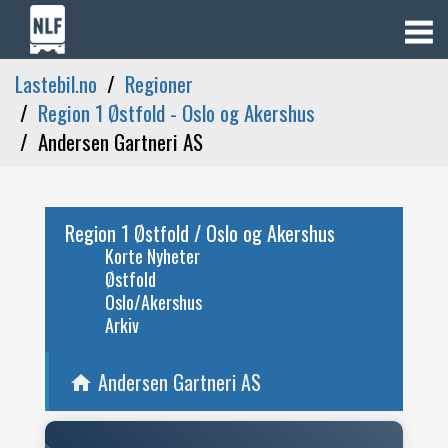
Lastebil.no
Regioner
Region 1 Østfold - Oslo og Akershus
Andersen Gartneri AS
Region 1 Østfold / Oslo og Akershus
Korte Nyheter
Østfold
Oslo/Akershus
Arkiv
Andersen Gartneri AS
home