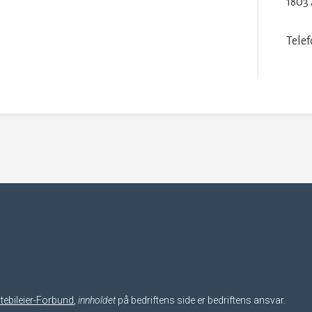
1803
Tele
tebileier-Forbund
,
innholdet
på bedriftens side er bedriftens ansvar.