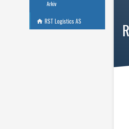
Arkiv
RST Logistics AS
home
R