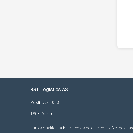
RST Logistics AS
Postboks 1013
1803, Askim
Funksjonalitet på bedriftens side er levert av
Norges Las