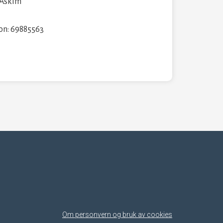
 Askim
fon: 69885563
Om personvern og bruk av cookies