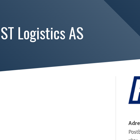
ST Logistics AS
Adre
Post