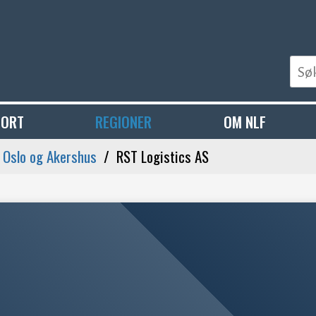
PORT
REGIONER
OM NLF
- Oslo og Akershus
RST Logistics AS