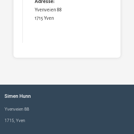
Adresse:
Yvenveien 88
1715 Yven
Simen Hunn
Yvenveien 88
1715, Yven