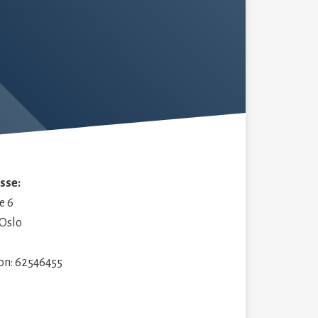
S
sse:
e 6
 Oslo
fon: 62546455