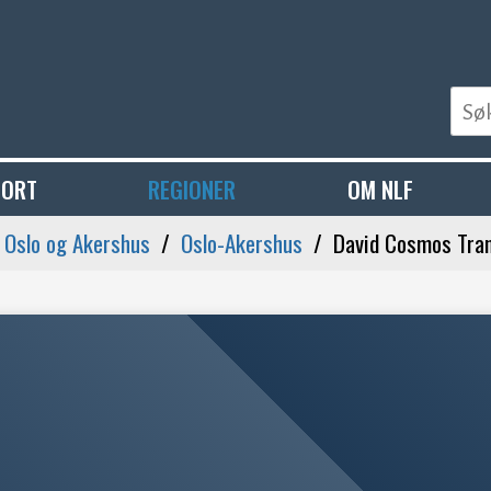
PORT
REGIONER
OM NLF
- Oslo og Akershus
Oslo-Akershus
David Cosmos Tran