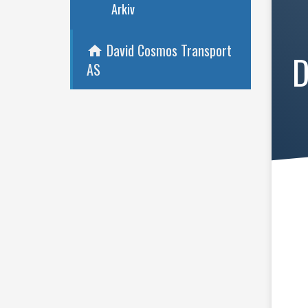
Arkiv
David Cosmos Transport
home
D
AS