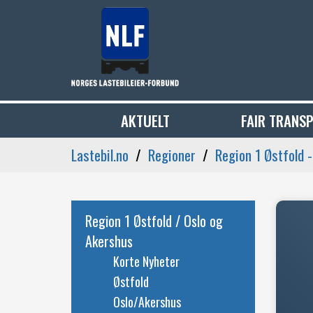
AKTUELT
FAIR TRANS
Lastebil.no
Regioner
Region 1 Østfold 
Region 1 Østfold / Oslo og
Akershus
Korte Nyheter
Østfold
Oslo/Akershus