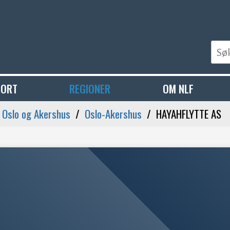
PORT
REGIONER
OM NLF
- Oslo og Akershus
Oslo-Akershus
HAYAHFLYTTE AS