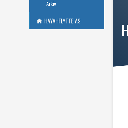
Arkiv
HAYAHFLYTTE AS
home
H