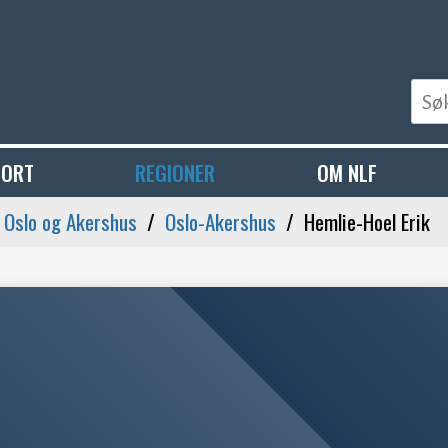
PORT
REGIONER
OM NLF
- Oslo og Akershus
Oslo-Akershus
Hemlie-Hoel Erik