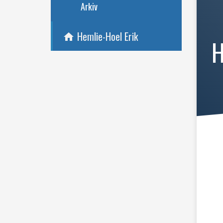
Arkiv
Hemlie-Hoel Erik
home
H