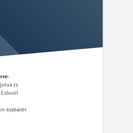
sse:
igutua 25
 Eidsvoll
fon: 63964061